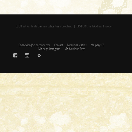
LUGH
est le site de Damien Lutz, artisan bijoutier. | ERREUR Email Address Encoder
Connexion|Se déconnecter
Contact
Mentions légales
Ma page FB
Ma page Instagram
Ma boutique Etsy
FaceBook
Instagram
Etsy