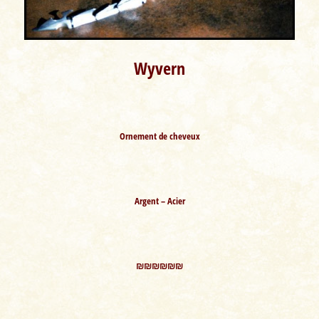
Wyvern
Ornement de cheveux
Argent – Acier
₪₪₪₪₪₪