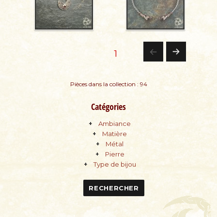
Pagination
PAGE
1
PA
des
Pièces dans la collection : 94
GE
publications
Catégories
SU
Ambiance
IV
Matière
Métal
AN
Pierre
Type de bijou
TE