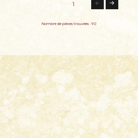
Pagination
PAGE
1
PA
des
Nombre de pièces trouvées : 90
GE
publications
SU
IV
AN
TE