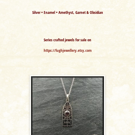
Silver • Enamel •
Amethyst, Garnet
&
Obsidian
Series crafted jewel
s
for sale on
https://lughjewellery.etsy.com