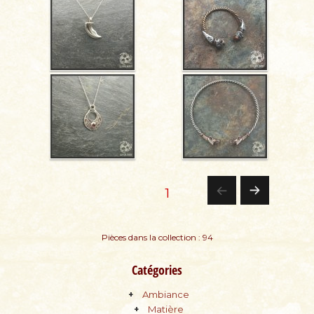
Pagination
PAGE
1
PA
des
Pièces dans la collection : 94
GE
publications
Catégories
SU
Ambiance
IV
Matière