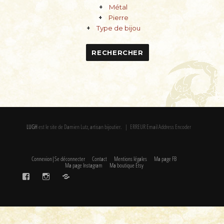
Métal
AN
Pierre
Type de bijou
TE
LUGH
est le site de Damien Lutz, artisan bijoutier. | ERREUR Email Address Encoder
Connexion|Se déconnecter
Contact
Mentions légales
Ma page FB
Ma page Instagram
Ma boutique Etsy
FaceBook
Instagram
Etsy