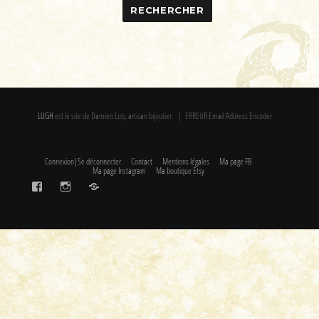
LUGH
est le site de Damien Lutz, artisan bijoutier. | ERREUR Email Address Encoder
Connexion|Se déconnecter
Contact
Mentions légales
Ma page FB
Ma page Instagram
Ma boutique Etsy
FaceBook
Instagram
Etsy