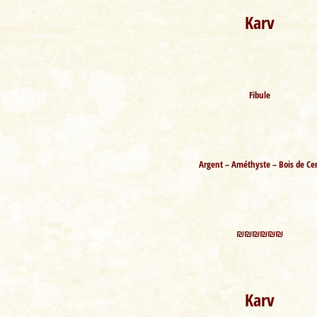
Karv
Fibule
Argent – Améthyste – Bois de Cer
₪₪₪₪₪₪
Karv