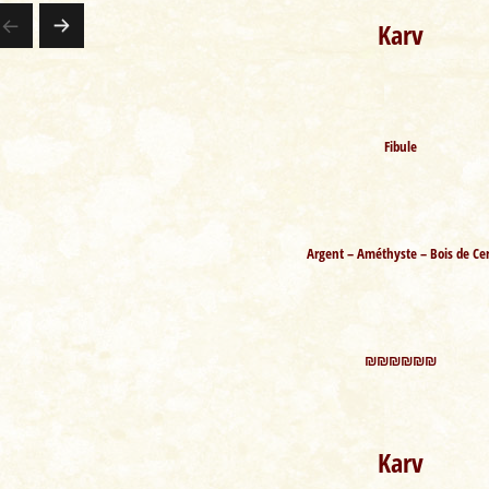
Karv
PA
GE
Fibule
SU
IV
AN
Argent – Améthyste – Bois de Cer
TE
₪₪₪₪₪₪
Karv