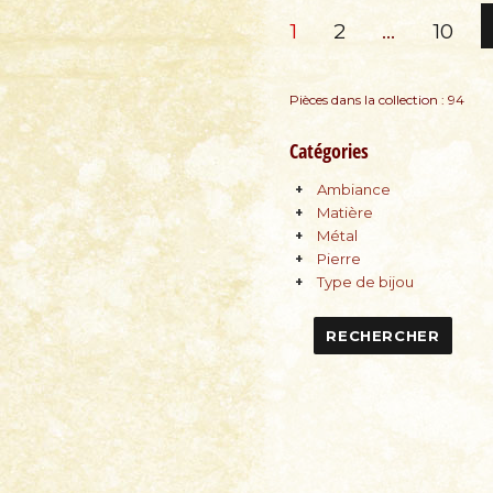
Pagination
PAGE
PAGE
PAGE
1
2
…
10
des
Pièces dans la collection : 94
publications
Catégories
Ambiance
Matière
Métal
Pierre
Type de bijou