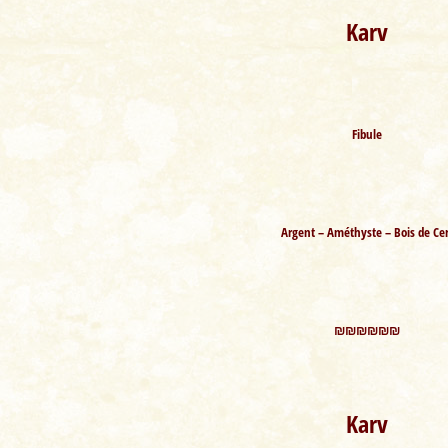
Karv
Fibule
Argent – Améthyste – Bois de Cer
₪₪₪₪₪₪
Karv