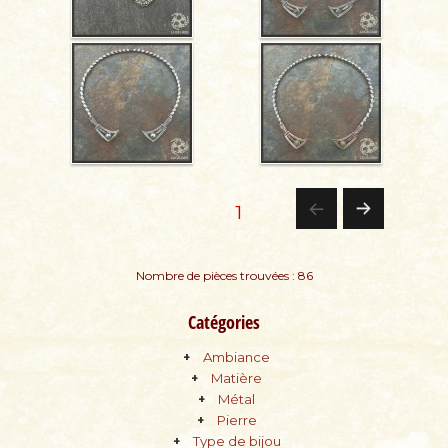
Pagination
PAGE
1
PA
des
Nombre de pièces trouvées : 86
GE
publications
Catégories
SU
Ambiance
IV
Matière
Métal
AN
Pierre
Type de bijou