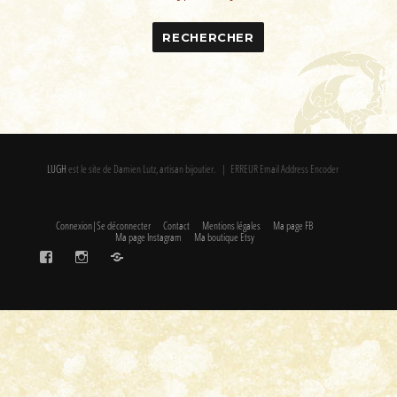
TE
LUGH
est le site de Damien Lutz, artisan bijoutier. | ERREUR Email Address Encoder
Connexion|Se déconnecter
Contact
Mentions légales
Ma page FB
Ma page Instagram
Ma boutique Etsy
FaceBook
Instagram
Etsy