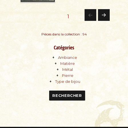
Pagination
PAGE
1
PA
des
Pièces dans la collection : 94
GE
publications
Catégories
SU
Ambiance
IV
Matière
Métal
AN
Pierre
Type de bijou
TE