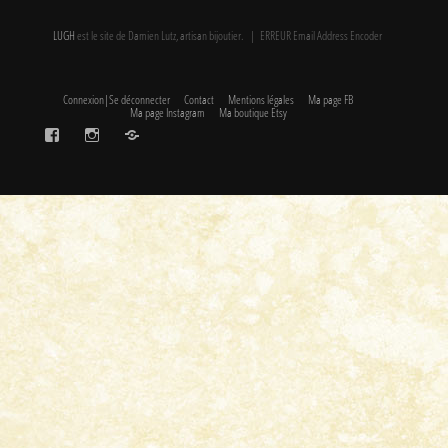
LUGH
est le site de Damien Lutz, artisan bijoutier. | ERREUR Email Address Encoder
Connexion|Se déconnecter
Contact
Mentions légales
Ma page FB
Ma page Instagram
Ma boutique Etsy
FaceBook
Instagram
Etsy