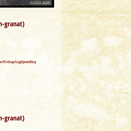
n-granat)
m/fr/shop/LughJewellery
n-granat)