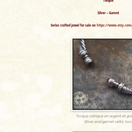
Torque
Silver – Garnet
Series crafted jewel for sale on
https://www.etsy.com/
Torque celtique en argent et gre
Silver and garnet celtic tor