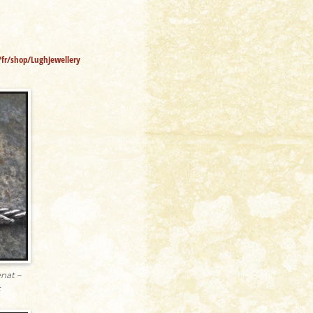
fr/shop/LughJewellery
nat –
c