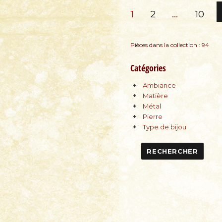
Pagination
PAGE
PAGE
PAGE
1
2
…
10
des
Pièces dans la collection : 94
publications
Catégories
Ambiance
Matière
Métal
Pierre
Type de bijou