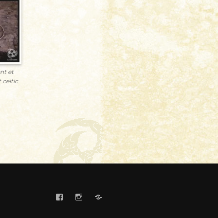
nt et
 celtic
FaceBook
Instagram
Etsy