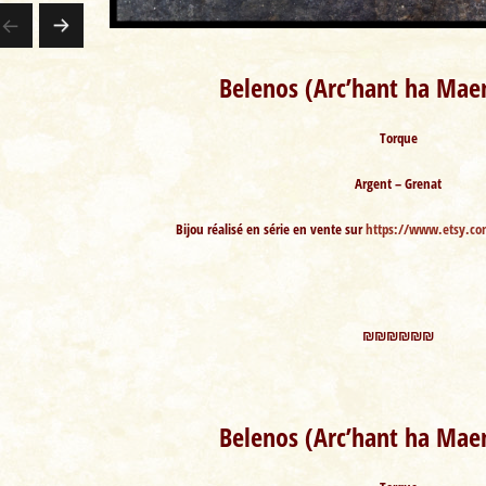
PA
Belenos (Arc’hant ha Mae
GE
Torque
SU
Argent – Grenat
IV
Bijou réalisé en série en vente sur
https://www.etsy.co
AN
TE
₪₪₪₪₪₪
Belenos (Arc’hant ha Mae