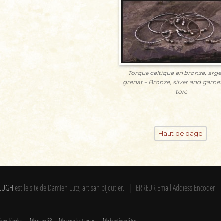
Torque celtique en bronze, arge
grenat – Bronze, silver and garnet
torc
Haut de page
LUGH
est le site de Damien Lutz, artisan bijoutier. | ERREUR Email Address Encoder
ions légales
Ma page FB
Ma page Instagram
Ma boutique Etsy