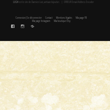
LUGH
est le site de Damien Lutz, artisan bijoutier. | ERREUR Email Address Encoder
Connexion|Se déconnecter
Contact
Mentions légales
Ma page FB
Ma page Instagram
Ma boutique Etsy
FaceBook
Instagram
Etsy