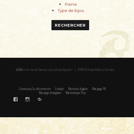
Pierre
Type de bijou
LUGH
est le site de Damien Lutz, artisan bijoutier. | ERREUR Email Address Encoder
Connexion|Se déconnecter
Contact
Mentions légales
Ma page FB
Ma page Instagram
Ma boutique Etsy
FaceBook
Instagram
Etsy