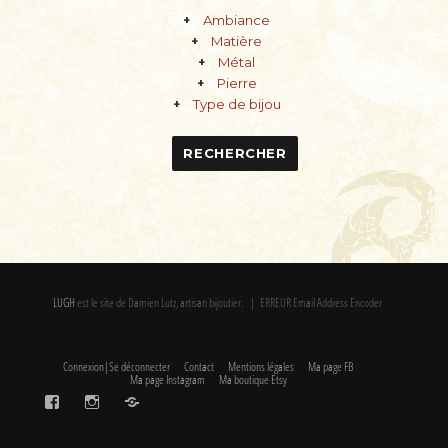
Ambiance
Matière
Métal
Pierre
Type de bijou
LUGH
est le site de Damien Lutz, artisan bijoutier. | ERREUR Email Address Encoder
Connexion|Se déconnecter
Contact
Mentions légales
Ma page FB
Ma page Instagram
Ma boutique Etsy
FaceBook
Instagram
Etsy