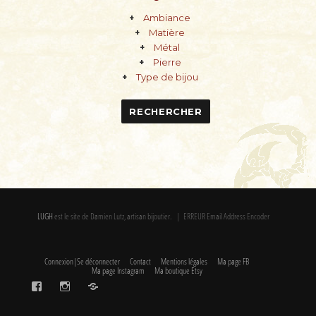
Ambiance
Matière
Métal
Pierre
Type de bijou
LUGH
est le site de Damien Lutz, artisan bijoutier. | ERREUR Email Address Encoder
Connexion|Se déconnecter
Contact
Mentions légales
Ma page FB
Ma page Instagram
Ma boutique Etsy
FaceBook
Instagram
Etsy