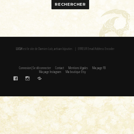
LUGH
est le site de Damien Lutz, artisan bijoutier. | ERREUR Email Address Encoder
Connexion|Se déconnecter
Contact
Mentions légales
Ma page FB
Ma page Instagram
Ma boutique Etsy
FaceBook
Instagram
Etsy