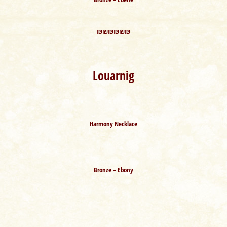
₪₪₪₪₪₪
Louarnig
Harmony Necklace
Bronze – Ebony