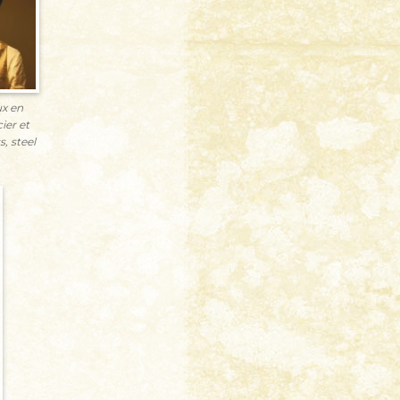
x en
ier et
s, steel