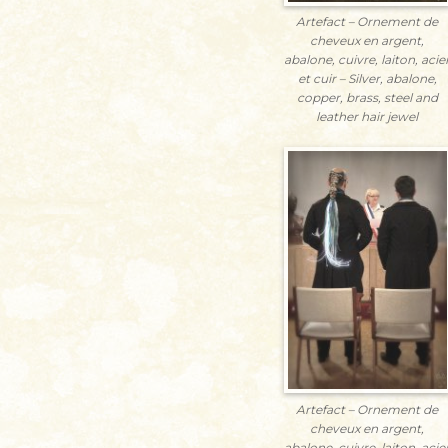
Artefact – Ornement de
cheveux en argent,
abalone, cuivre, laiton, acie
et cuir – Silver, abalone,
copper, brass, steel and
leather hair jewel
Artefact – Ornement de
cheveux en argent,
abalone, cuivre, laiton, acie