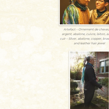
Artefact – Ornement de cheveu
argent, abalone, cuivre, laiton, ac
cuir – Silver, abalone, copper, bras
and leather hair jewel