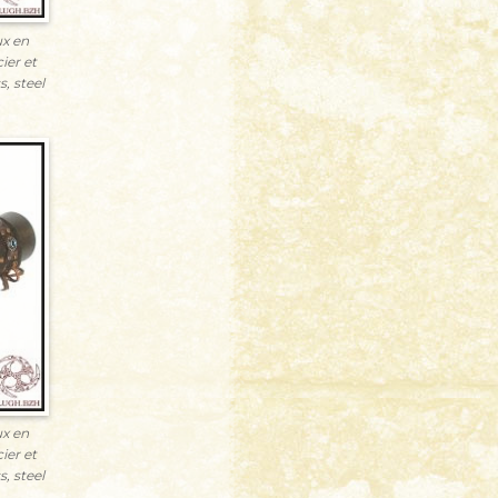
x en
ier et
s, steel
x en
ier et
s, steel