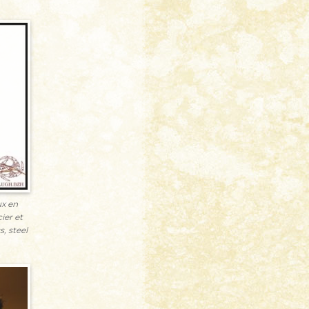
x en
ier et
s, steel