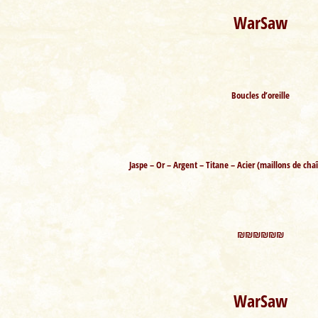
WarSaw
Boucles d’oreille
Jaspe – Or – Argent – Titane – Acier (maillons de ch
₪₪₪₪₪₪
WarSaw