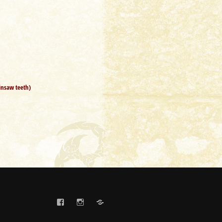
ainsaw teeth)
FaceBook
Instagram
Etsy