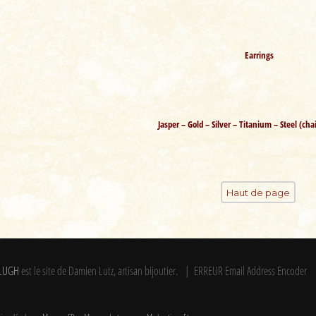
Earrings
Jasper – Gold – Silver – Titanium – Steel (ch
Haut de page
LUGH
est le site de Damien Lutz, artisan bijoutier. | ERREUR Email Address Encoder