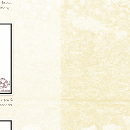
mbre et
 ebony
 argent,
ber and