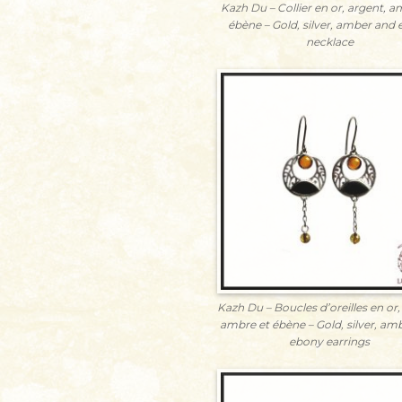
Kazh Du – Collier en or, argent, a
ébène – Gold, silver, amber and
necklace
Kazh Du – Boucles d’oreilles en or,
ambre et ébène – Gold, silver, am
ebony earrings