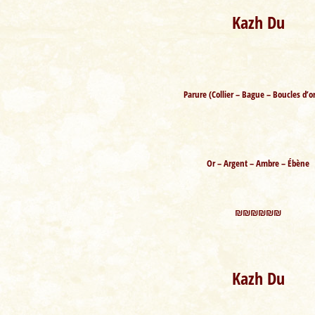
Kazh Du
Parure (Collier – Bague – Boucles d’or
Or – Argent – Ambre – Ébène
₪₪₪₪₪₪
Kazh Du