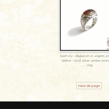
Kazh Du – Bague en or, argent, a
ébène – Gold, silver, amber and
ring
Haut de page