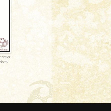
mbre et
 ebony