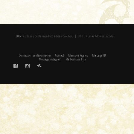
LUGH
est le site de Damien Lutz, artisan bijoutier. | ERREUR Email Address Encoder
Connexion|Se déconnecter
Contact
Mentions légales
Ma page FB
Ma page Instagram
Ma boutique Etsy
FaceBook
Instagram
Etsy