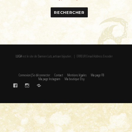
TE
LUGH
est le site de Damien Lutz, artisan bijoutier. | ERREUR Email Address Encoder
Connexion|Se déconnecter
Contact
Mentions légales
Ma page FB
Ma page Instagram
Ma boutique Etsy
FaceBook
Instagram
Etsy