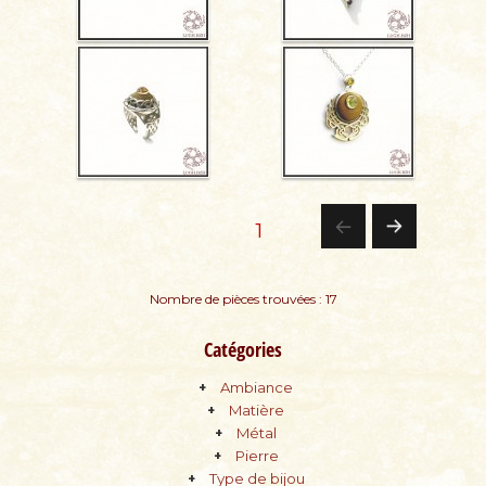
Pagination
PAGE
1
PA
des
Nombre de pièces trouvées : 17
GE
publications
Catégories
SU
Ambiance
IV
Matière
Métal
AN
Pierre
Type de bijou