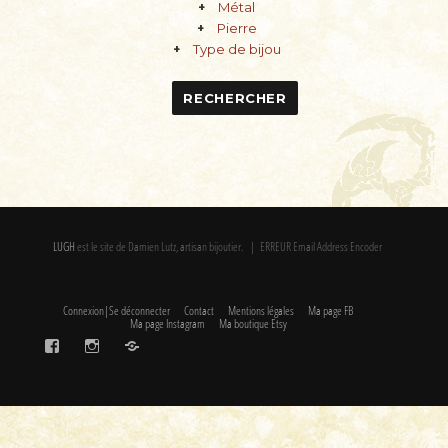
Métal
Pierre
Type de bijou
LUGH
est le site de Damien Lutz, artisan bijoutier. | ERREUR Email Address Encoder
Connexion|Se déconnecter
Contact
Mentions légales
Ma page FB
Ma page Instagram
Ma boutique Etsy
FaceBook
Instagram
Etsy